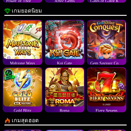
Power of Thor Megaways
Aztec Gems
Gates of Gatot Kaca
เกมยอดนิยม
Mahjong Ways
Koi Gate
Gem Saviour Conquest
Gold Blitz
Roma
Fiery Sevens
เกมสุดฮอต