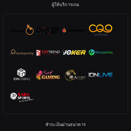
ผู้ให้บริการเกม
ชำระเงินผ่านธนาคาร